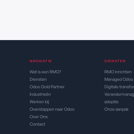
NAVIGATIE
DIENSTEN
Wat is een RMO?
RMO inrichten
Diensten
Managed Odoo 
Odoo Gold Partner
Digitale transfo
Industrieën
Verandermana
Werken bij
adoptie
Overstappen naar Odoo
Onze aanpak
Over Ons
Contact