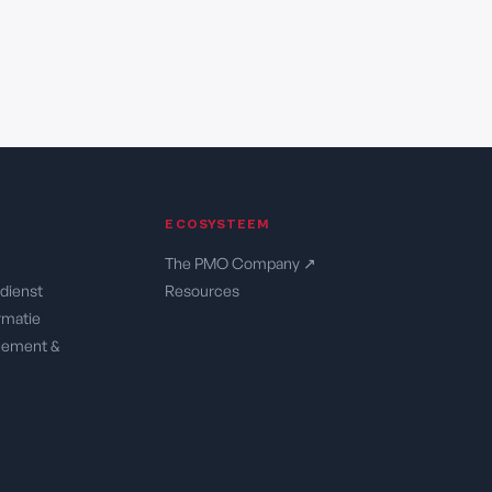
ECOSYSTEEM
The PMO Company ↗
dienst
Resources
rmatie
gement &