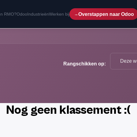
Overstappen naar Odoo
een RMO?
Odoo
Industrieën
Werken bij
Deze w
Rangschikken op:
Nog geen klassement :(