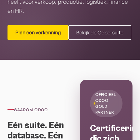
heeft voor verkoop, productie, logistiek, finance
en HR.
Plan een verkenning
Bekijk de Odoo-suite
OFFICIEEL
ODOO
GOLD
WAAROM ODOO
PARTNER
Eén suite. Eén
Certificerin
database. Eén
die zich