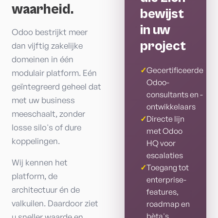
waarheid.
bewijst
in uw
Odoo bestrijkt meer
project
dan vijftig zakelijke
domeinen in één
✓
Gecertificeerde
modulair platform. Eén
Odoo-
geïntegreerd geheel dat
consultants en -
met uw business
ontwikkelaars
meeschaalt, zonder
✓
Directe lijn
losse silo's of dure
met Odoo
koppelingen.
HQ voor
escalaties
Wij kennen het
✓
Toegang tot
platform, de
enterprise-
architectuur én de
features,
valkuilen. Daardoor ziet
roadmap en
bèta's
u sneller waarde en