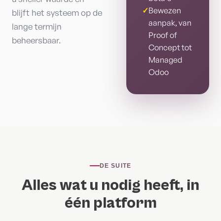
✓
Bewezen
blijft het systeem op de
aanpak, van
lange termijn
Proof of
beheersbaar.
Concept tot
Managed
Odoo
DE SUITE
Alles wat u nodig heeft, in
één platform