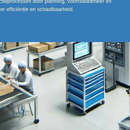
ctieprocessen door planning, voorraadbeheer en
eer efficiëntie en schaalbaarheid.