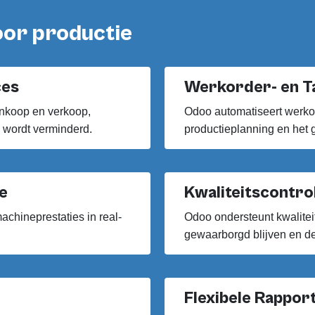
or productie
ces
Werkorder- en T
inkoop en verkoop,
Odoo automatiseert werkor
n wordt verminderd.
productieplanning en het 
e
Kwaliteitscontro
achineprestaties in real-
Odoo ondersteunt kwalite
gewaarborgd blijven en d
Flexibele Rappor