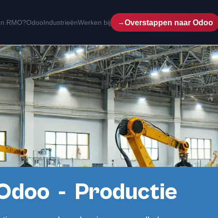
Overstappen naar Odoo
een RMO?
Odoo
Industrieën
Werken bij
 Odoo - Productie