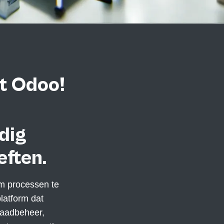
it Odoo!
dig
ften.
om processen te
latform dat
rraadbeheer,