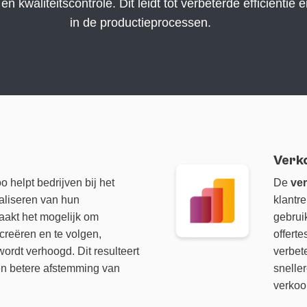
n kwaliteitscontrole. Dit leidt tot verbeterde efficiëntie 
in de productieprocessen.
Verk
 helpt bedrijven bij het
De
ve
aliseren van hun
klantre
aakt het mogelijk om
gebrui
 creëren en te volgen,
offerte
wordt verhoogd. Dit resulteert
verbet
 en betere afstemming van
snelle
verkoo