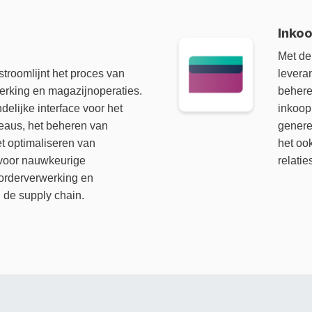
Inko
Met d
stroomlijnt het proces van
levera
erking en magazijnoperaties.
beheren
delijke interface voor het
inkoop
eaus, het beheren van
genere
 optimaliseren van
het oo
 voor nauwkeurige
relatie
 orderverwerking en
n de supply chain.