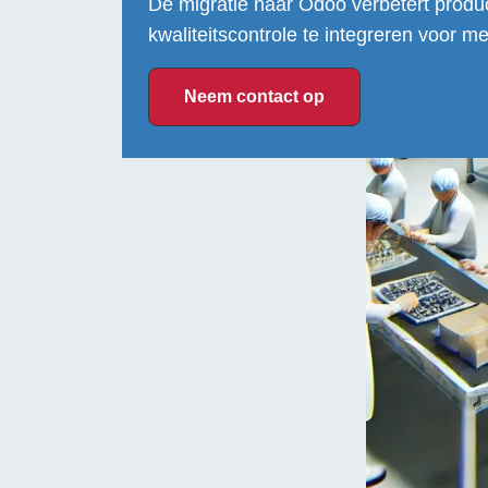
De migratie naar Odoo verbetert produ
kwaliteitscontrole te integreren voor m
Neem contact op