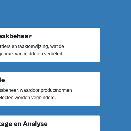
aakbeheer
ders en taaktoewijzing, wat de
gebruik van middelen verbetert.
le
itsbeheer, waardoor productnormen
efecten worden verminderd.
tage en Analyse