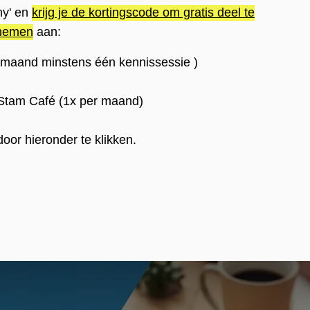
ny' en
krijg je de kortingscode om gratis deel te
nemen
aan:
 maand minstens één kennissessie )
 Stam Café
(1x per maand)
door hieronder te klikken.