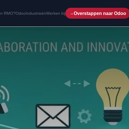
Overstappen naar Odoo
een RMO?
Odoo
Industrieën
Werken bij